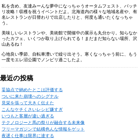
私を含め、友達みーんな夢中になっちゃうオータムフェスト、バッチ
リ攻略！収穫を祝うイベントだよ。北海道内の様々な地域名産や、有
名レストランが日替わりで出店したりと、何度も通いたくなっちゃ
う。
美味しいレストランや、美術館で開催中の展示も丸分かり。知らなか
ったカフェ、いくつか取り上げられてる！まだまだ知らない場所、沢
山あるね！
心地良い季節、自転車漕いで繰り出そう。寒くなっちゃう前に、もう
一度モエレ沼公園でノンビリ過ごしたよ。
最近の投稿
妥協点で納めたとこは評価する
ついに来た崩壊へのシグナル
見栄を張って大きく伝えた
こんなケチくさいレシピ嫌すぎ
いつもと客層が違い過ぎる
テクノロジーと馬の祭りが融合する未来像
フリーマガジンで結構色んな情報をゲット
夜遅く仕事は限界に達する